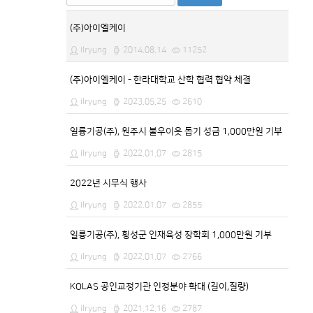
(주)아이엘케이
ilryung
2014.08.14
11252
(주)아이엘케이 - 한라대학교 산학 협력 협약 체결
ilryung
2023.05.25
2610
일륭기공(주), 원주시 불우이웃 돕기 성금 1,000만원 기부
ilryung
2022.01.07
2815
2022년 시무식 행사
ilryung
2022.01.07
2855
일륭기공(주), 횡성군 인재육성 장학회 1,000만원 기부
ilryung
2022.01.07
2766
KOLAS 공인교정기관 인정분야 확대 (길이,질량)
ilryung
2021.12.16
2787