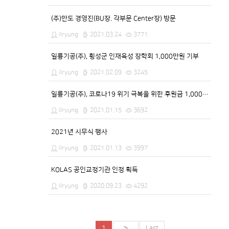
(주)만도 경영진(BU장. 각부문 Center장) 방문
ilryung
2021.03.24
3771
일륭기공(주), 횡성군 인재육성 장학회 1,000만원 기부
ilryung
2021.02.09
3245
일륭기공(주), 코로나19 위기 극복을 위한 후원금 1,000만원 기탁
ilryung
2021.01.15
3692
2021년 시무식 행사
ilryung
2021.01.13
3997
KOLAS 공인교정기관 인정 획득
ilryung
2020.09.23
4292
1
»
Last