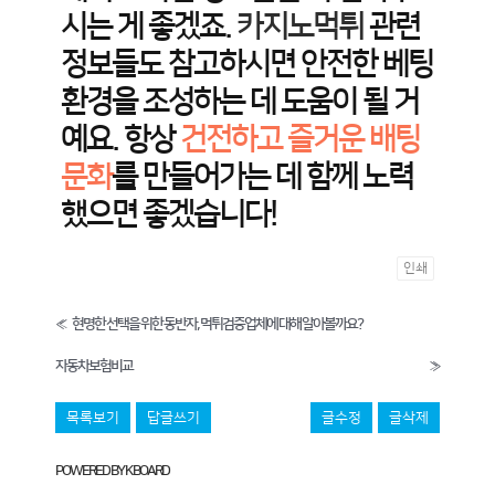
시는 게 좋겠죠.
카지노먹튀
관련
정보들도 참고하시면 안전한 베팅
환경을 조성하는 데 도움이 될 거
예요. 항상
건전하고 즐거운 배팅
문화
를 만들어가는 데 함께 노력
했으면 좋겠습니다!
인쇄
«
현명한 선택을 위한 동반자, 먹튀검증업체에 대해 알아볼까요?
자동차보험비교
»
목록보기
답글쓰기
글수정
글삭제
POWERED BY KBOARD